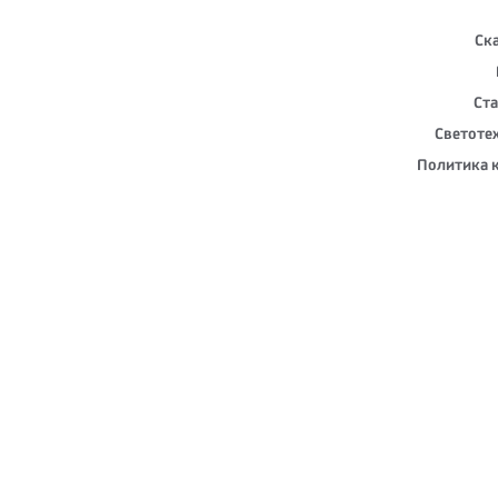
Ск
Ста
Светоте
Политика 