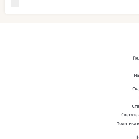
По
На
Ск
Ста
Светоте
Политика 
Н