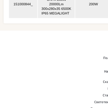
151000844_
20000Lm
200W
300x280x35 6500K
IP65 MEGALIGHT
По
На
Ск
Ста
Светоте