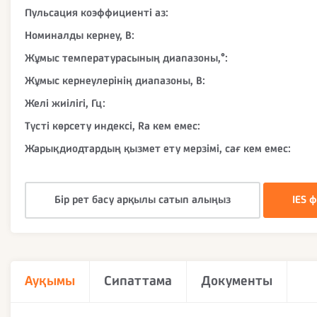
Пульсация коэффициенті аз:
Номиналды кернеу, В:
Жұмыс температурасының диапазоны,°:
Жұмыс кернеулерінің диапазоны, В:
Желі жиілігі, Гц:
Түсті көрсету индексі, Ra кем емес:
Жарықдиодтардың қызмет ету мерзімі, сағ кем емес:
Бір рет басу арқылы сатып алыңыз
IES 
Ауқымы
Сипаттама
Документы