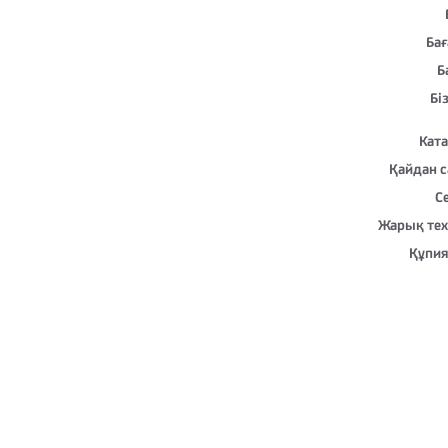
Ба
Б
Бі
Кат
Қайдан с
С
Жарық тех
Құпи